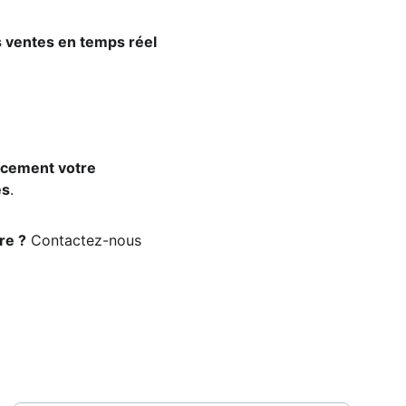
 ventes en temps réel 
cacement votre 
es
.
re ?
 Contactez-nous 
CONTACTEZ NOUS
Entrez votre adresse email