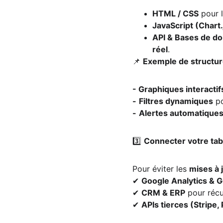
HTML / CSS
 pour 
JavaScript (Chart.
API & Bases de do
réel
.
📌 
Exemple de structur
- 
Graphiques interactif
-
Filtres dynamiques
 p
-
Alertes automatique
3️⃣ 
Connecter votre tab
Pour éviter les 
mises à 
✔ 
Google Analytics & 
✔ 
CRM & ERP
 pour réc
✔ 
APIs tierces (Stripe,