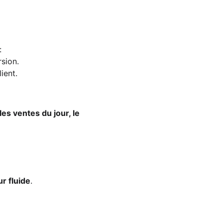
:
rsion.
ient.
les ventes du jour, le 
ur fluide
.