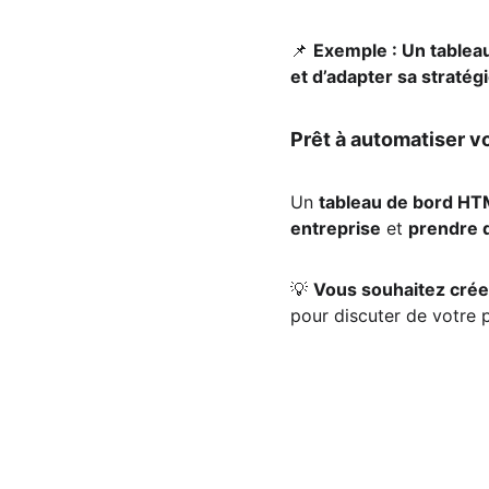
📌 
Exemple : Un tablea
et d’adapter sa stratég
Prêt à automatiser vo
Un 
tableau de bord HT
entreprise
 et 
prendre d
💡 
Vous souhaitez crée
pour discuter de votre p
Suivez nous