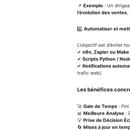
📌 
Exemple
 : Un dirige
l’évolution des ventes
,
4️⃣ 
Automatiser et mett
L’objectif est d’éviter to
✔ 
n8n, Zapier ou Make
✔ 
Scripts Python / Nod
✔ 
Notifications automa
trafic web).
Les bénéfices concr
🚀 
Gain de Temps
 : Fin
📊 
Meilleure Analyse
 :
💡 
Prise de Décision Éc
🔄 
Mises à jour en temp