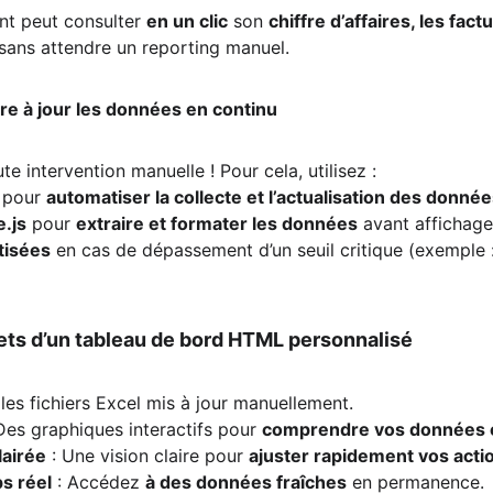
ant peut consulter 
en un clic
 son 
chiffre d’affaires, les fact
 sans attendre un reporting manuel.
re à jour les données en continu
ute intervention manuelle ! Pour cela, utilisez :
 pour 
automatiser la collecte et l’actualisation des donné
e.js
 pour 
extraire et formater les données
 avant affichage
tisées
 en cas de dépassement d’un seuil critique (exemple 
ets d’un tableau de bord HTML personnalisé
i les fichiers Excel mis à jour manuellement.
 Des graphiques interactifs pour 
comprendre vos données e
lairée
 : Une vision claire pour 
ajuster rapidement vos acti
s réel
 : Accédez 
à des données fraîches
 en permanence.