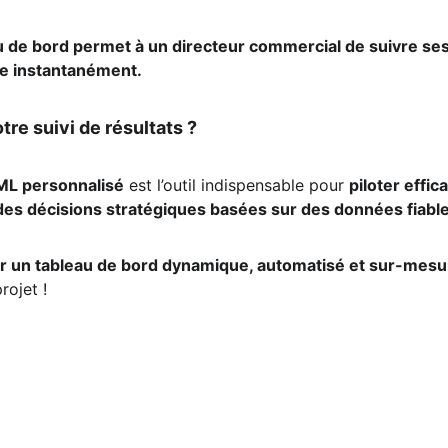
u de bord permet à un directeur commercial de suivre ses
ie instantanément.
tre suivi de résultats ?
ML personnalisé
 est l’outil indispensable pour 
piloter effi
es décisions stratégiques basées sur des données fiabl
r un tableau de bord dynamique, automatisé et sur-mesu
rojet !
AGENCE NEXUS
06 84 44 43 25