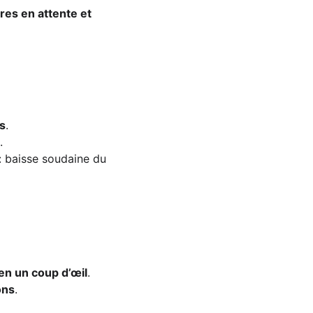
ures en attente et 
es
.
.
: baisse soudaine du 
n un coup d’œil
.
ons
.